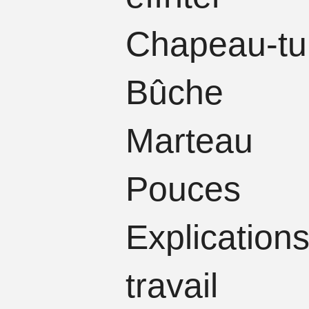
Chapeau
Bû
Marteau
Pouc
Explication
travail​