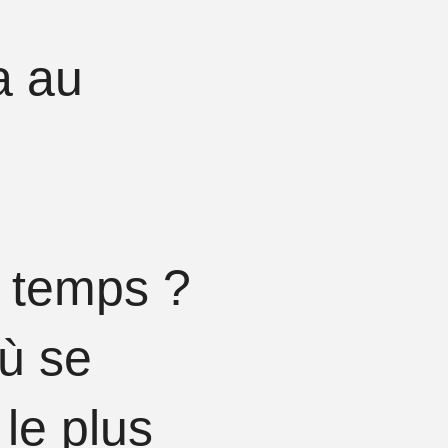
a au
e temps ?
ù se
 le plus