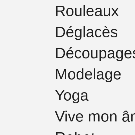
Rouleau
Dégl
Décou
Mode
Yoga​
Vive mon