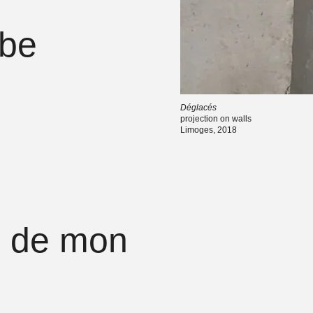
-tube​
che
Déglacés
projection on walls
​
Limoges, 2018
es
s de mon