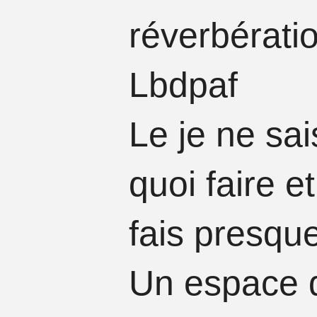
réverbérati
Lbdpaf​
​
Le je ne sa
quoi faire et
fais presque
Un espace 