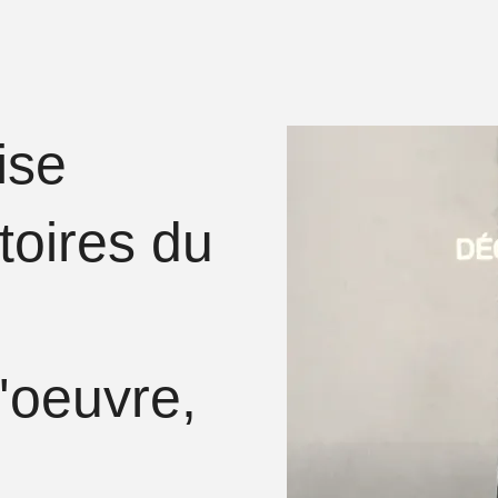
ise
stoires du
'oeuvre,