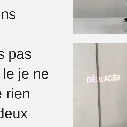
ons
is pas
 le je ne
 rien
deux