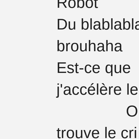
Robot
Du blablabl
brouhaha
Est-ce que
j'accélère l
O
trouve le cri