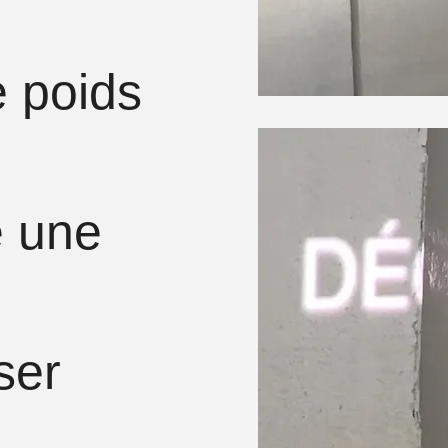
e poids
nages
é une
ser