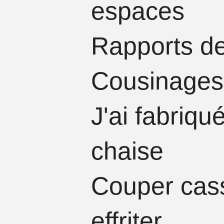
espaces​​
Rapports d
Cousi
J'ai fabriqu
chaise
Couper cas
effriter
​​