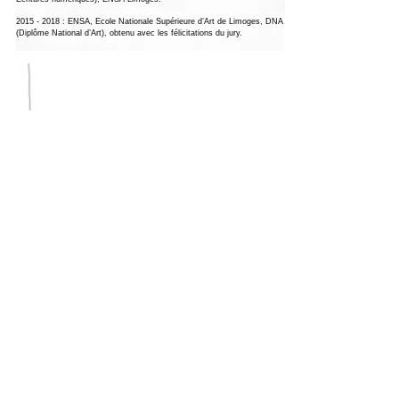
2015 - 2018
: ENSA, Ecole Nationale Supérieure d’Art de Limoges, DNA
(Diplôme National d’Art), obtenu avec les félicitations du jury.
matthis.brun@gmail.com
travaux personnels
www.matthisbrun.com
autres travaux
mmmwebsite
CHARBON et dérivés