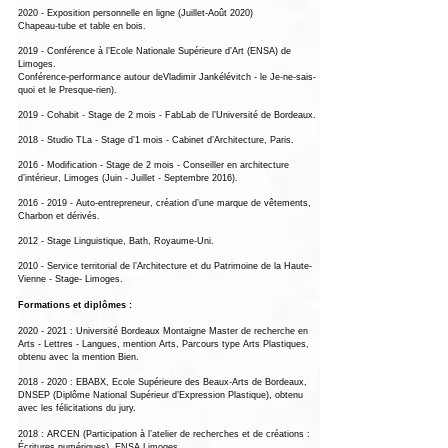
2020 - Exposition personnelle en ligne (Juillet-Août 2020)
Chapeau-tube et table en bois.
2019 - Conférence à l’Ecole Nationale Supérieure d’Art (ENSA) de
Limoges.
Conférence-performance autour deVladimir Jankélévitch - le Je-ne-sais-
quoi et le Presque-rien).
2019 - Cohabit - Stage de 2 mois - FabLab de l’Université de Bordeaux.
2018 - Studio TLa - Stage d’1 mois - Cabinet d’Architecture, Paris.
2016 - Modification - Stage de 2 mois - Conseiller en architecture
d’intérieur, Limoges (Juin - Juillet - Septembre 2016).
2016 - 2019
- Auto-entrepreneur, création d’une marque de vêtements,
Charbon et dérivés.
2012 - Stage Linguistique, Bath, Royaume-Uni.
2010 - Service territorial de l’Architecture et du Patrimoine de la Haute-
Vienne - Stage- Limoges.
Formations et diplômes :
2020 - 2021
: Université Bordeaux Montaigne Master de recherche en
Arts - Lettres - Langues, mention Arts, Parcours type Arts Plastiques,
obtenu avec la mention Bien.
2018 - 2020
: EBABX, Ecole Supérieure des Beaux-Arts de Bordeaux,
DNSEP (Diplôme National Supérieur d’Expression Plastique), obtenu
avec les félicitations du jury.
2018 : ARCEN (Participation à l’atelier de recherches et de créations :
Écritures numériques), ENSA Limoges.